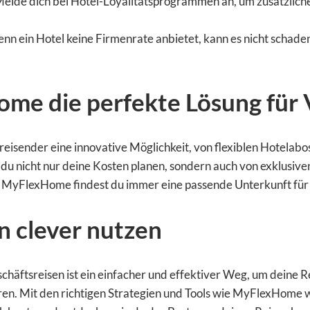
elde dich bei Hotel-Loyalitätsprogrammen an, um zusätzliche
nn ein Hotel keine Firmenrate anbietet, kann es nicht schade
 die perfekte Lösung für Vi
isender eine innovative Möglichkeit, von flexiblen Hotelabos 
u nicht nur deine Kosten planen, sondern auch von exklusiven
 MyFlexHome findest du immer eine passende Unterkunft für 
n clever nutzen
häftsreisen ist ein einfacher und effektiver Weg, um deine Re
eren. Mit den richtigen Strategien und Tools wie MyFlexHome wi