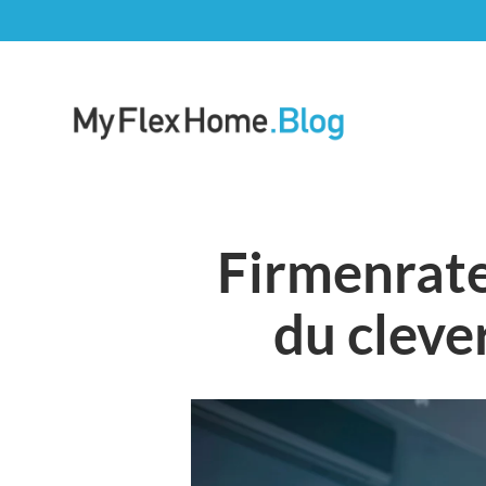
Zum
Inhalt
springen
Blog | MyFlexHome
Firmenrate
du cleve