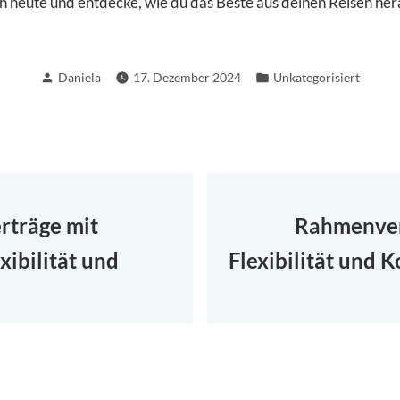
h heute und entdecke, wie du das Beste aus deinen Reisen he
Verfasst
Veröffentlicht
Daniela
17. Dezember 2024
Unkategorisiert
von
in
tion
rträge mit
Rahmenver
ibilität und
Flexibilität und K