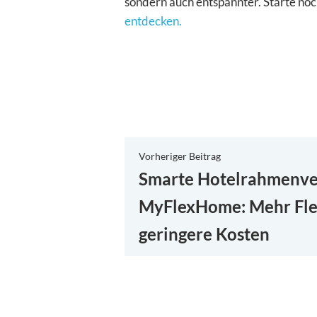
sondern auch entspannter. Starte noc
entdecken.
Beitragsnaviga
Vorheriger
Vorheriger Beitrag
Beitrag:
Smarte Hotelrahmenve
MyFlexHome: Mehr Flex
geringere Kosten