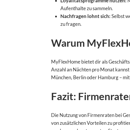
Loyalitätsprogramme nutzen:
M
Aufenthalte zu sammeln.
Nachfragen lohnt sich:
Selbst we
zu fragen.
Warum MyFlexHome
MyFlexHome bietet dir als Geschäftsre
Anzahl an Nächten pro Monat kannst d
München, Berlin oder Hamburg – mit
Fazit: Firmenrate
Die Nutzung von Firmenraten bei Gesc
von zusätzlichen Vorteilen zu profiti