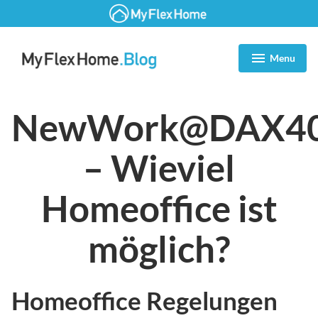
Zum
Inhalt
Menu
expanded
collapsed
springen
Blog | MyFlexHome
NewWork@DAX4
– Wieviel
Homeoffice ist
möglich?
Homeoffice Regelungen