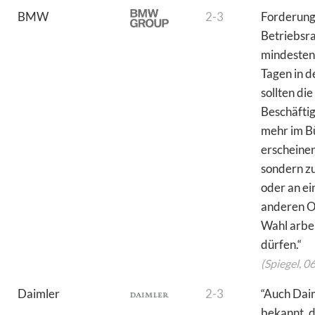
BMW
2-3
Forderun
Betriebsra
mindesten
Tagen in 
sollten die
Beschäftig
mehr im B
erscheine
sondern z
oder an e
anderen Or
Wahl arbe
dürfen.“
(Spiegel, 0
Daimler
2-3
“Auch Dai
bekannt, d