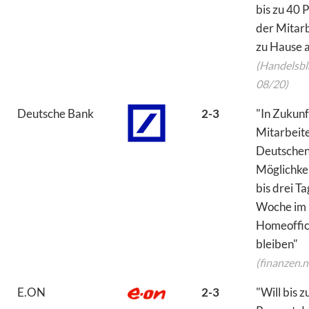
bis zu 40 
der Mitarb
zu Hause a
(Handelsbla
08/20)
Deutsche Bank
2-3
"In Zukun
Mitarbeite
Deutschen
Möglichkei
bis drei Ta
Woche im
Homeoffic
bleiben"
(finanzen.n
E.ON
2-3
"Will bis z