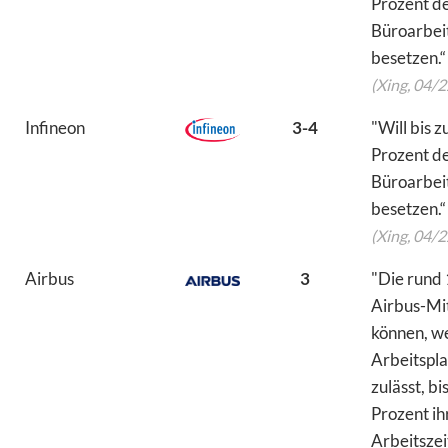
Prozent d
Büroarbei
besetzen.“
(Xing, 04/2
Infineon
3-4
"Will bis z
Prozent d
Büroarbei
besetzen.“
(Xing, 04/2
Airbus
3
"Die rund
Airbus-Mi
können, we
Arbeitspla
zulässt, bi
Prozent ih
Arbeitszei