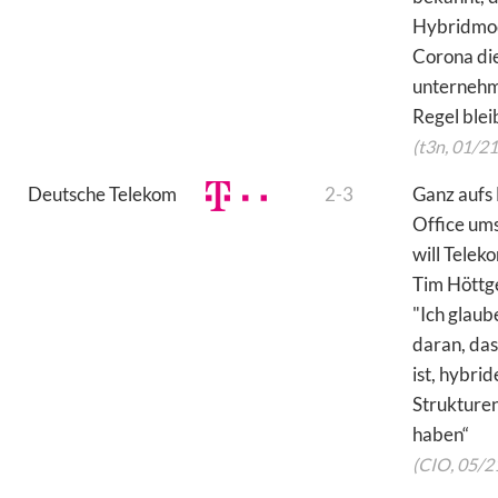
Hybridmod
Corona di
unterneh
Regel blei
(t3n, 01/21
Deutsche Telekom
2-3
Ganz aufs
Office um
will Telek
Tim Höttge
"Ich glaube
daran, das
ist, hybrid
Strukturen
haben“
(CIO, 05/2