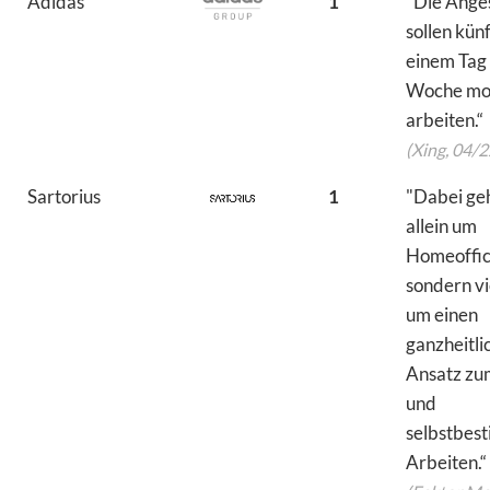
Adidas
1
"Die Anges
sollen künf
einem Tag
Woche mo
arbeiten.“
(Xing, 04/2
Sartorius
1
"Dabei geh
allein um
Homeoffic
sondern v
um einen
ganzheitli
Ansatz zu
und
selbstbes
Arbeiten.“