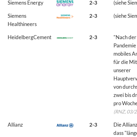
Siemens Energy
2-3
(siehe Sie
Siemens
2-3
(siehe Sie
Healthineers
HeidelbergCement
2-3
"Nach der
Pandemie 
mobiles A
für die Mi
unserer
Hauptver
von durchs
zwei bis d
pro Woche
(RNZ, 03/2
Allianz
2-3
Die Allian
dass "länge