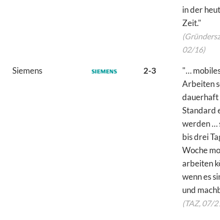
in der heu
Zeit."
(Gründersz
02/16)
Siemens
2-3
"… mobile
Arbeiten s
dauerhaft 
Standard e
werden … s
bis drei T
Woche mo
arbeiten k
wenn es si
und machba
(TAZ, 07/2