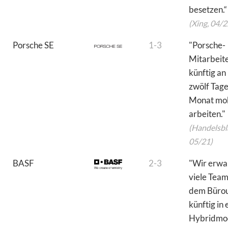
besetzen.“
(Xing, 04/2
Porsche SE
1-3
"Porsche-
Mitarbeit
künftig an 
zwölf Tage
Monat mob
arbeiten."
(Handelsbla
05/21)
BASF
2-3
"Wir erwar
viele Team
dem Büro
künftig in 
Hybridmod