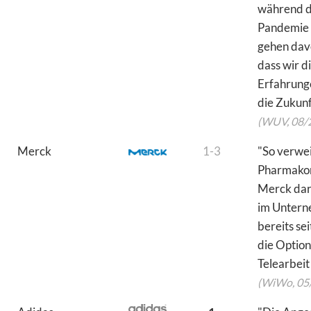
während 
Pandemie
gehen dav
dass wir d
Erfahrunge
die Zukunf
(WUV, 08/
Merck
1-3
"So verwei
Pharmako
Merck dar
im Unter
bereits se
die Option
Telearbeit
(WiWo, 05