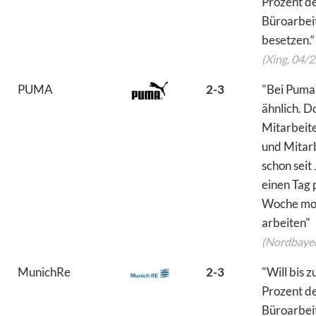
Prozent d
Büroarbei
besetzen.“
(Xing, 04/2
PUMA
2-3
"Bei Puma 
ähnlich. D
Mitarbeit
und Mitar
schon seit
einen Tag 
Woche mo
arbeiten"
(Nordbayer
MunichRe
2-3
"Will bis z
Prozent d
Büroarbei