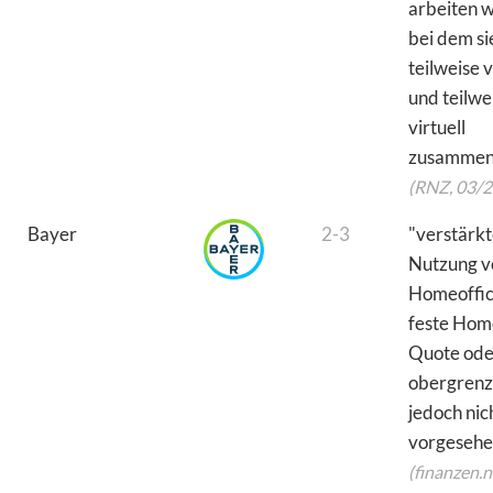
arbeiten 
bei dem si
teilweise 
und teilwe
virtuell
zusamme
(RNZ, 03/2
Bayer
2-3
"verstärk
Nutzung v
Homeoffic
feste Hom
Quote ode
obergrenz
jedoch nic
vorgesehe
(finanzen.n