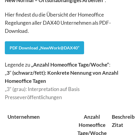
New Normal – Ortsunabhängiges Arbeiten“
.
Hier findest du die Übersicht der Homeoffice
Regelungen aller DAX40 Unternehmen als PDF-
Download.
PDF Download „NewWork@DAX40“
Legende zu
„Anzahl Homeoffice Tage/Woche“
:
„
3
“
(schwarz/fett): Konkrete Nennung von Anzahl
Homeoffice Tagen
„3“ (grau): Interpretation auf Basis
Presseveröffentlichungen
Unternehmen
Anzahl
Beschreib
Homeoffice
Zitat
Tage/Woche