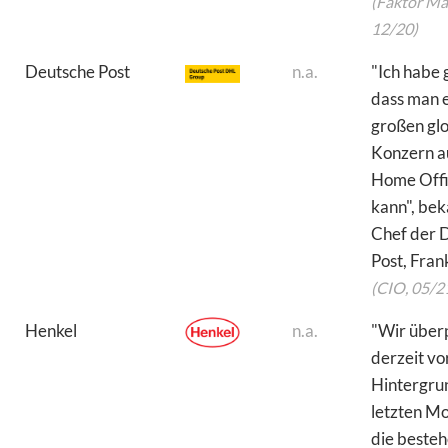
(Faktor Ma
12/20)
Deutsche Post
n.a.
"Ich habe 
dass man 
großen gl
Konzern a
Home Offi
kann", bek
Chef der 
Post, Fran
(CIO, 05/2
Henkel
n.a.
"Wir über
derzeit v
Hintergru
letzten Mo
die beste