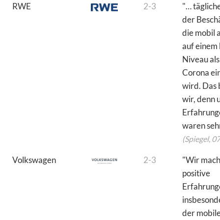
RWE
2-3
"… täglich
der Beschä
die mobil 
auf einem
Niveau als
Corona ei
wird. Das
wir, denn 
Erfahrung
waren sehr 
(Spiegel, 0
Volkswagen
2-3
"Wir mach
positive
Erfahrung
insbesond
der mobile