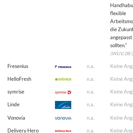
Handhabu
flexible
Arbeitsmod
die Zukunf
angepasst
sollten."
(WUV, 08/
Fresenius
n.a.
Keine An
HelloFresh
n.a.
Keine An
symrise
n.a.
Keine An
Linde
n.a.
Keine An
Vonovia
n.a.
Keine An
Delivery Hero
n.a.
Keine An