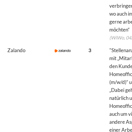
verbringen
wo auch i
gerne arb
möchten“
(WiWo, 04
Zalando
3
"Stellenan
mit „Mitar
den Kunde
Homeoffi
(m/w/d)“ 
„Dabei geh
natürlich 
Homeoffic
auch um vi
andere As
einer Arbe