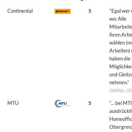
Continental
5
"Egal wer 
wo: Alle
Mitarbeit
ihren Arbei
wählen (m
Arbeiten)
haben die
Möglichkeit
und Gleitz
nehmen.“
(WiWo, 05
MTU
5
"... bei MT
ausdrückli
Homeoffic
Obergrenz