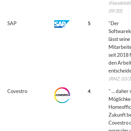
(Handelsbla
09/20)
SAP
5
"Der
Softwarek
lässt seine
Mitarbeite
seit 2018 
den Arbeit
entscheide
(RNZ, 03/2
Covestro
4
" … daher s
Möglichke
Homeoffic
Zukunft be
Covestro d
normaler 