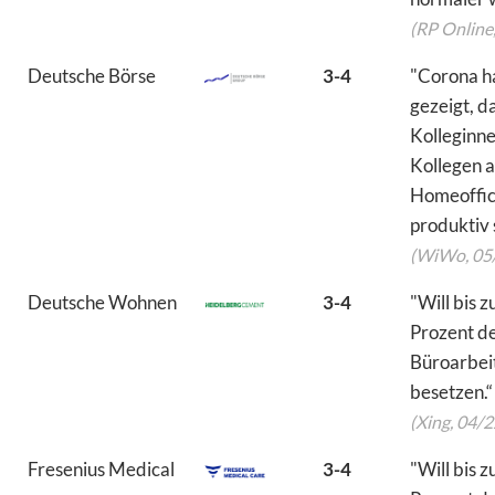
(RP Online
Deutsche Börse
3-4
"Corona h
gezeigt, d
Kolleginn
Kollegen a
Homeoffic
produktiv 
(WiWo, 05
Deutsche Wohnen
3-4
"Will bis z
Prozent d
Büroarbei
besetzen.“
(Xing, 04/2
Fresenius Medical
3-4
"Will bis z