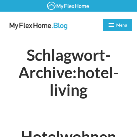
Zum
Inhalt
Menu
expanded
collapsed
springen
Blog | MyFlexHome
Schlagwort-
Archive:
hotel-
living
Hotelwohnen