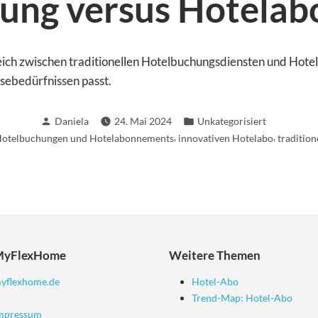
ung versus Hotela
gleich zwischen traditionellen Hotelbuchungsdiensten und Hot
sebedürfnissen passt.
Verfasst
Veröffentlicht
Daniela
24. Mai 2024
Unkategorisiert
von
in
,
,
otelbuchungen und Hotelabonnements
innovativen Hotelabo
traditio
MyFlexHome
Weitere Themen
yflexhome.de
Hotel-Abo
Trend-Map: Hotel-Abo
mpressum