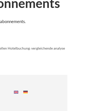
bonnements
elabonnements.
,
nellen Hotelbuchung
vergleichende analyse