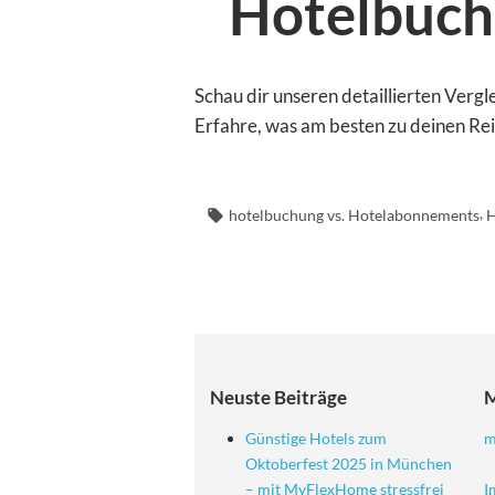
Hotelbuch
Schau dir unseren detaillierten Ver
Erfahre, was am besten zu deinen Rei
Schlagwörter:
,
hotelbuchung vs. Hotelabonnements
H
Neuste Beiträge
Günstige Hotels zum
m
Oktoberfest 2025 in München
– mit MyFlexHome stressfrei
I