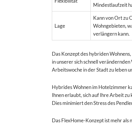
Flexibilität
Mindestlaufzeit h
Kann von Ort zu Or
Lage
Wohngebieten, wa
verlängern kann.
Das Konzept des hybriden Wohnens, d
in unserer sich schnell verändernde
Arbeitswoche in der Stadt zu leben 
Hybrides Wohnen im Hotelzimmer kann
Ihnen erlaubt, sich auf Ihre Arbeit zu
Dies minimiert den Stress des Pendler
Das FlexHome-Konzept ist mehr als nu