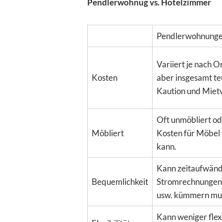
Pendlerwohnug vs. Hotelzimmer
Pendlerwohnung
Variiert je nach 
Kosten
aber insgesamt teu
Kaution und Mietv
Oft unmöbliert ode
Möbliert
Kosten für Möbel
kann.
Kann zeitaufwändi
Bequemlichkeit
Stromrechnungen,
usw. kümmern mu
Kann weniger flexi