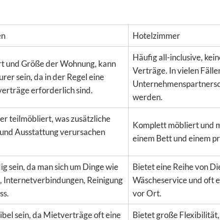
en
Hotelzimmer
Häufig all-inclusive, kei
Ort und Größe der Wohnung, kann
Verträge. In vielen Fäll
rer sein, da in der Regel eine
Unternehmenspartnersch
erträge erforderlich sind.
werden.
r teilmöbliert, was zusätzliche
Komplett möbliert und m
 und Ausstattung verursachen
einem Bett und einem p
g sein, da man sich um Dinge wie
Bietet eine Reihe von Di
 Internetverbindungen, Reinigung
Wäscheservice und oft e
ss.
vor Ort.
bel sein, da Mietverträge oft eine
Bietet große Flexibilität