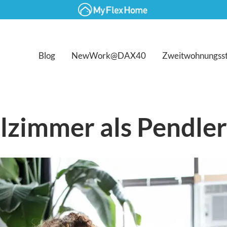
Blog
NewWork@DAX40
Zweitwohnungss
lzimmer als Pendl