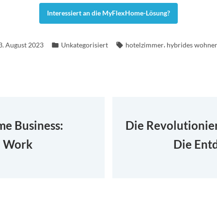
Interessiert an die MyFlexHome-Lösung?
Veröffentlicht
Schlagwörter:
,
3. August 2023
Unkategorisiert
hotelzimmer
hybrides wohne
in
tion
e Business:
Die Revolutionie
d Work
Die Ent