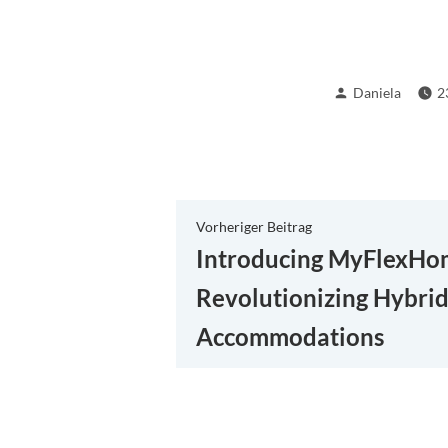
Verfasst
Daniela
2
von
Beitragsnaviga
Vorheriger
Vorheriger Beitrag
Beitrag:
Introducing MyFlexHom
Revolutionizing Hybri
Accommodations